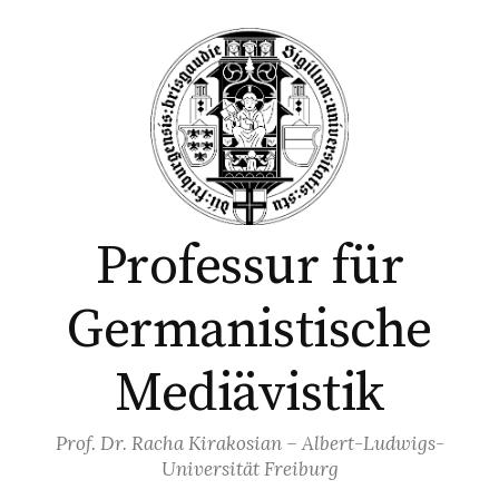
Skip
to
content
Professur für
Germanistische
Mediävistik
Prof. Dr. Racha Kirakosian – Albert-Ludwigs-
Universität Freiburg